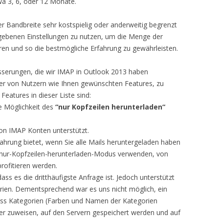
a 3, 6, oder 12 Monate.
 der Bandbreite sehr kostspielig oder anderweitig begrenzt
egebenen Einstellungen zu nutzen, um die Menge der
ieren und so die bestmögliche Erfahrung zu gewährleisten.
sserungen, die wir IMAP in Outlook 2013 haben
der von Nutzern wie Ihnen gewünschten Features, zu
Features in dieser Liste sind:
e Möglichkeit des
“nur Kopfzeilen herunterladen“
on IMAP Konten unterstützt.
fahrung bietet, wenn Sie alle Mails heruntergeladen haben
s nur-Kopfzeilen-herunterladen-Modus verwenden, von
profitieren werden.
ass es die dritthäufigste Anfrage ist. Jedoch unterstützt
rien. Dementsprechend war es uns nicht möglich, ein
, dass Kategorien (Farben und Namen der Kategorien
er zuweisen, auf den Servern gespeichert werden und auf