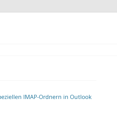
Zum
Inhalt
springen
peziellen IMAP-Ordnern in Outlook