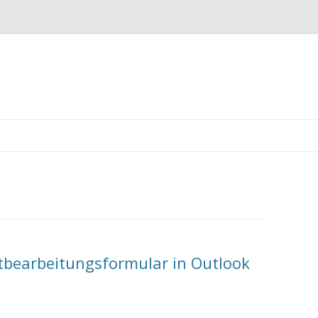
Zum
Inhalt
springen
tbearbeitungsformular in Outlook